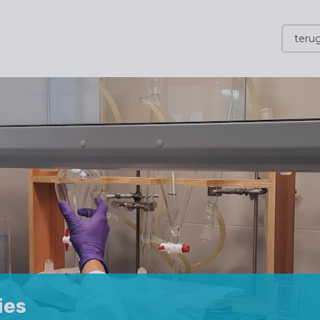
terug
ies