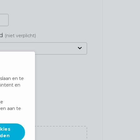
nd
(niet verplicht)
slaan en te
ontent en
de
en aan te
kies
rden