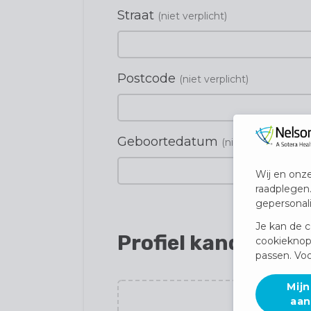
Straat
(niet verplicht)
Postcode
(niet verplicht)
Geboortedatum
(niet verplicht)
Wij en onze
raadplegen
gepersonal
Je kan de c
Profiel kandidaat
cookieknop
passen. Voo
Mijn
aan